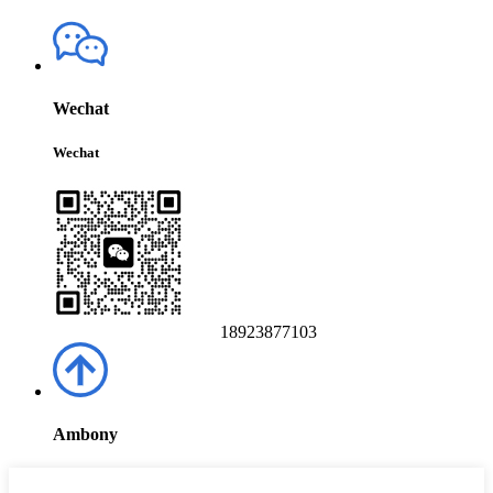
Wechat
Wechat
18923877103
Ambony