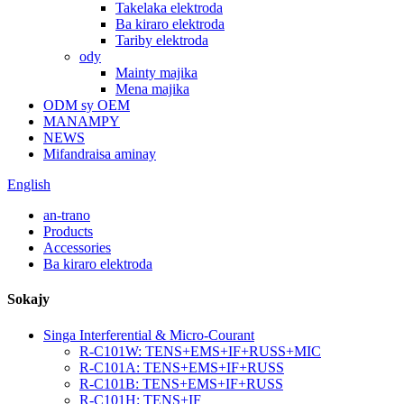
Takelaka elektroda
Ba kiraro elektroda
Tariby elektroda
ody
Mainty majika
Mena majika
ODM sy OEM
MANAMPY
NEWS
Mifandraisa aminay
English
an-trano
Products
Accessories
Ba kiraro elektroda
Sokajy
Singa Interferential & Micro-Courant
R-C101W: TENS+EMS+IF+RUSS+MIC
R-C101A: TENS+EMS+IF+RUSS
R-C101B: TENS+EMS+IF+RUSS
R-C101H: TENS+IF