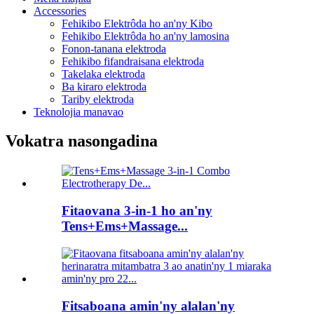
Accessories
Fehikibo Elektrôda ho an'ny Kibo
Fehikibo Elektrôda ho an'ny lamosina
Fonon-tanana elektroda
Fehikibo fifandraisana elektroda
Takelaka elektroda
Ba kiraro elektroda
Tariby elektroda
Teknolojia manavao
Vokatra nasongadina
Fitaovana 3-in-1 ho an'ny
Tens+Ems+Massage...
Fitsaboana amin'ny alalan'ny