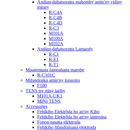
Andian-dahatsoratra mahomby amin'ny vidiny
mirary
R-C4A
R-C4B
R-C4D
R-C3
M101A
M100A
M102A
Andian-dahatsoratra Lamaody
R-C1
R-E1
R-T1
Mpanentana famoahana marobe
R-C101C
Mifandraika amin'ny tongotra
F100
TENS tsy misy tariby
M101A-UK1
MINI TENS
Accessories
Fehikibo Elektrôda ho an'ny Kibo
Fehikibo Elektrôda ho an'ny lamosina
Fonon-tanana elektroda
Fehikibo fifandraisana elektroda