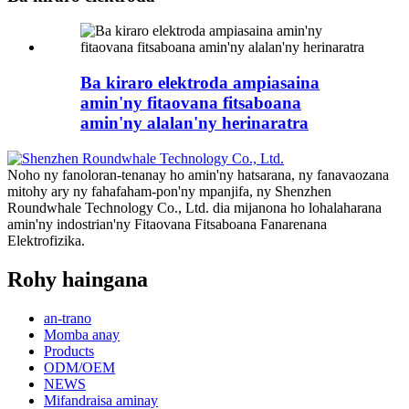
Ba kiraro elektroda ampiasaina
amin'ny fitaovana fitsaboana
amin'ny alalan'ny herinaratra
Noho ny fanoloran-tenanay ho amin'ny hatsarana, ny fanavaozana
mitohy ary ny fahafaham-pon'ny mpanjifa, ny Shenzhen
Roundwhale Technology Co., Ltd. dia mijanona ho lohalaharana
amin'ny indostrian'ny Fitaovana Fitsaboana Fanarenana
Elektrofizika.
Rohy haingana
an-trano
Momba anay
Products
ODM/OEM
NEWS
Mifandraisa aminay