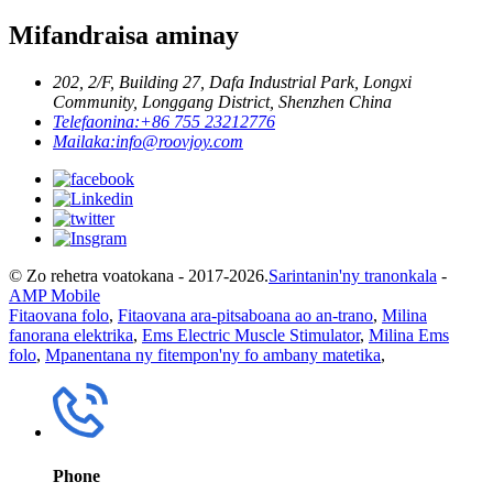
Mifandraisa aminay
202, 2/F, Building 27, Dafa Industrial Park, Longxi
Community, Longgang District, Shenzhen China
Telefaonina:
+86 755 23212776
Mailaka:
info@roovjoy.com
© Zo rehetra voatokana - 2017-2026.
Sarintanin'ny tranonkala
-
AMP Mobile
Fitaovana folo
,
Fitaovana ara-pitsaboana ao an-trano
,
Milina
fanorana elektrika
,
Ems Electric Muscle Stimulator
,
Milina Ems
folo
,
Mpanentana ny fitempon'ny fo ambany matetika
,
Phone