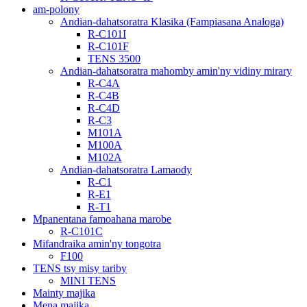
am-polony
Andian-dahatsoratra Klasika (Fampiasana Analoga)
R-C101I
R-C101F
TENS 3500
Andian-dahatsoratra mahomby amin'ny vidiny mirary
R-C4A
R-C4B
R-C4D
R-C3
M101A
M100A
M102A
Andian-dahatsoratra Lamaody
R-C1
R-E1
R-T1
Mpanentana famoahana marobe
R-C101C
Mifandraika amin'ny tongotra
F100
TENS tsy misy tariby
MINI TENS
Mainty majika
Mena majika