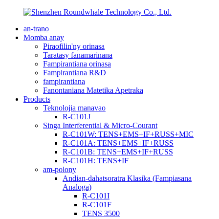
an-trano
Momba anay
Piraofilin'ny orinasa
Taratasy fanamarinana
Fampirantiana orinasa
Fampirantiana R&D
fampirantiana
Fanontaniana Matetika Apetraka
Products
Teknolojia manavao
R-C101J
Singa Interferential & Micro-Courant
R-C101W: TENS+EMS+IF+RUSS+MIC
R-C101A: TENS+EMS+IF+RUSS
R-C101B: TENS+EMS+IF+RUSS
R-C101H: TENS+IF
am-polony
Andian-dahatsoratra Klasika (Fampiasana
Analoga)
R-C101I
R-C101F
TENS 3500