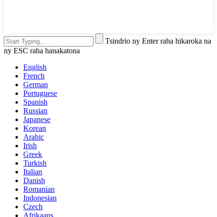
Tsindrio ny Enter raha hikaroka na
ny ESC raha hanakatona
English
French
German
Portuguese
Spanish
Russian
Japanese
Korean
Arabic
Irish
Greek
Turkish
Italian
Danish
Romanian
Indonesian
Czech
Afrikaans