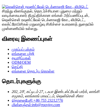
சிறந்து விளங்குதல், தொடர்ச்சியான புதுமை மற்றும்
வாடிக்கையாளர் திருப்திக்கான எங்கள் அர்ப்பணிப்புடன்,
ஷென்சென் ரவுண்ட்வேல் டெக்னாலஜி கோ., லிமிடெட்,
எலக்ட்ரோபிசிகல் மறுவாழ்வு சிகிச்சை உபகரணத் துறையில்
முன்னணியில் உள்ளது.
விரைவு இணைப்புகள்
முகப்புப் பக்கம்
எங்களை பற்றி
தயாரிப்புகள்
ODM/OEM
செய்தி
எங்களை தொடர்பு கொள்ள
தொடர்புகளுக்கு
202, 2/F, கட்டிடம் 27, டஃபா இண்டஸ்ட்ரியல் பார்க், லாங்சி
சமூகம், லாங்காங் மாவட்டம், ஷென்சென் சீனா
தொலைபேசி:
+86 755 23212776
மின்னஞ்சல்:
info@roovjoy.com