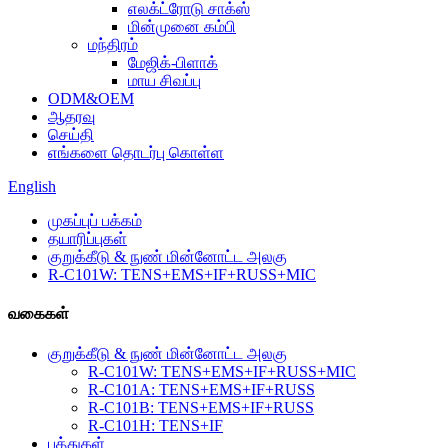
எலக்ட்ரோடு சாக்ஸ்
மின்முனை கம்பி
மந்திரம்
மேஜிக்-பிளாக்
மாய சிவப்பு
ODM&OEM
ஆதரவு
செய்தி
எங்களை தொடர்பு கொள்ள
English
முகப்புப் பக்கம்
தயாரிப்புகள்
குறுக்கீடு & நுண் மின்னோட்ட அலகு
R-C101W: TENS+EMS+IF+RUSS+MIC
வகைகள்
குறுக்கீடு & நுண் மின்னோட்ட அலகு
R-C101W: TENS+EMS+IF+RUSS+MIC
R-C101A: TENS+EMS+IF+RUSS
R-C101B: TENS+EMS+IF+RUSS
R-C101H: TENS+IF
பத்துகள்