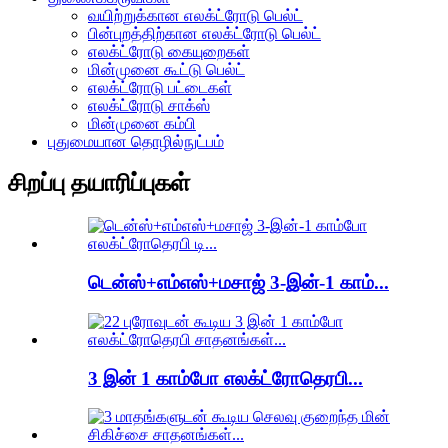
வயிற்றுக்கான எலக்ட்ரோடு பெல்ட்
பின்புறத்திற்கான எலக்ட்ரோடு பெல்ட்
எலக்ட்ரோடு கையுறைகள்
மின்முனை கூட்டு பெல்ட்
எலக்ட்ரோடு பட்டைகள்
எலக்ட்ரோடு சாக்ஸ்
மின்முனை கம்பி
புதுமையான தொழில்நுட்பம்
சிறப்பு தயாரிப்புகள்
டென்ஸ்+எம்எஸ்+மசாஜ் 3-இன்-1 காம்...
3 இன் 1 காம்போ எலக்ட்ரோதெரபி...