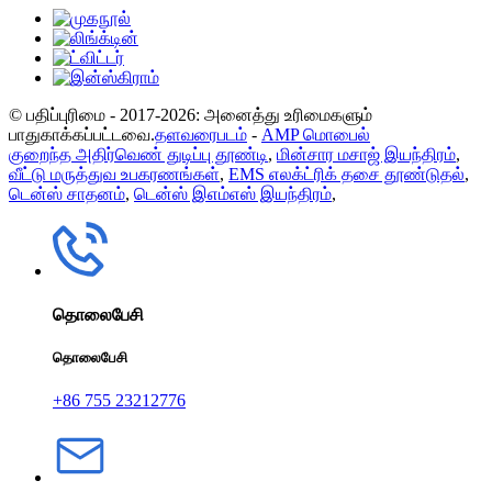
© பதிப்புரிமை - 2017-2026: அனைத்து உரிமைகளும்
பாதுகாக்கப்பட்டவை.
தளவரைபடம்
-
AMP மொபைல்
குறைந்த அதிர்வெண் துடிப்பு தூண்டி
,
மின்சார மசாஜ் இயந்திரம்
,
வீட்டு மருத்துவ உபகரணங்கள்
,
EMS எலக்ட்ரிக் தசை தூண்டுதல்
,
டென்ஸ் சாதனம்
,
டென்ஸ் இஎம்எஸ் இயந்திரம்
,
தொலைபேசி
தொலைபேசி
+86 755 23212776