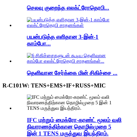
செலவு குறைந்த எலக்ட்ரோதெரபி...
பயன்படுத்த எளிதான 3-இன்-1
காம்போ...
தெளிவான சேர்க்கை மின் சிகிச்சை ...
R-C101W: TENS+EMS+IF+RUSS+MIC
IFC மற்றும் மைக்ரோ-கரண்ட் மூலம் வலி
நிவாரணத்திற்கான தொழில்முறை 5
இன் 1 TENS மருத்துவ இயந்திரம்.