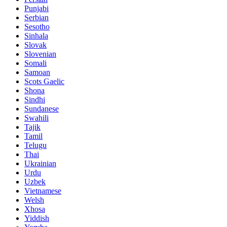
Punjabi
Serbian
Sesotho
Sinhala
Slovak
Slovenian
Somali
Samoan
Scots Gaelic
Shona
Sindhi
Sundanese
Swahili
Tajik
Tamil
Telugu
Thai
Ukrainian
Urdu
Uzbek
Vietnamese
Welsh
Xhosa
Yiddish