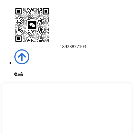
18923877103
மேல்