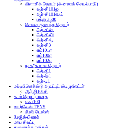
கிளாசிக் தொடர் (அனலாக் செயல்பாடு)
ஆர்-சி101ஐ
ஆர்-சி101எஃப்
பத்து 3500
செலவு குறைந்த தொடர்
ஆர்-சி4ஏ
ஆர்-சி4பி
ஆர்-சி4டி
ஆர்-சி3
எம்101ஏ
எம்100ஏ
எம்102ஏ
நாகரீகமான தொடர்
ஆர்-சி1
ஆர்-இ1
ஆர்-டி1
மல்டிபிளெக்ஸ்டு அவுட்புட் ஸ்டிமுலேட்டர்
ஆர்-சி101சி
கால் தொடர்பானது
எஃப்100
வயர்லெஸ் TENS
மினி டென்ஸ்
மேஜிக்-பிளாக்
மாய சிவப்பு
துணைக்கருவிகள்