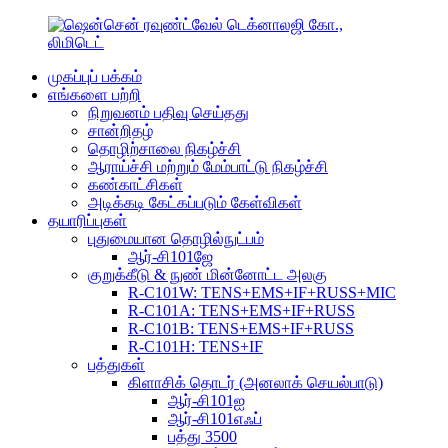
முகப்புப் பக்கம்
எங்களை பற்றி
நிறுவனம் பதிவு செய்தது
சான்றிதழ்
தொழிற்சாலை நிகழ்ச்சி
ஆராய்ச்சி மற்றும் மேம்பாட்டு நிகழ்ச்சி
கண்காட்சிகள்
அடிக்கடி கேட்கப்படும் கேள்விகள்
தயாரிப்புகள்
புதுமையான தொழில்நுட்பம்
ஆர்-சி101ஜே
குறுக்கீடு & நுண் மின்னோட்ட அலகு
R-C101W: TENS+EMS+IF+RUSS+MIC
R-C101A: TENS+EMS+IF+RUSS
R-C101B: TENS+EMS+IF+RUSS
R-C101H: TENS+IF
பத்துகள்
கிளாசிக் தொடர் (அனலாக் செயல்பாடு)
ஆர்-சி101ஐ
ஆர்-சி101எஃப்
பத்து 3500