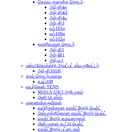
செலவு குறைந்த தொடர்
ஆர்-சி4ஏ
ஆர்-சி4பி
ஆர்-சி4டி
ஆர்-சி3
எம்101ஏ
எம்100ஏ
எம்102ஏ
நாகரீகமான தொடர்
ஆர்-சி1
ஆர்-இ1
ஆர்-டி1
மல்டிபிளெக்ஸ்டு அவுட்புட் ஸ்டிமுலேட்டர்
ஆர்-சி101சி
கால் தொடர்பானது
எஃப்100
வயர்லெஸ் TENS
M101A-UK1 அறிமுகம்
மினி டென்ஸ்
துணைக்கருவிகள்
வயிற்றுக்கான எலக்ட்ரோடு பெல்ட்
பின்புறத்திற்கான எலக்ட்ரோடு பெல்ட்
எலக்ட்ரோடு கையுறைகள்
மின்முனை கூட்டு பெல்ட்
எலக்ட்ரோடு பட்டைகள்