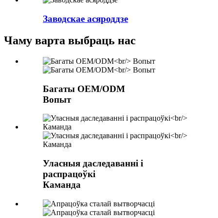
Заводскае асяроддзе
Чаму варта выбраць нас
Багаты OEM/ODM
Вопыт
Уласныя даследаванні і
распрацоўкі
Каманда