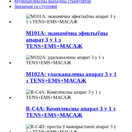
Мультыплексны выхадны стымулятар
Звязаныя са ступнямі
M101A: эканамічна эфектыўны
апарат 3 у 1 з
TENS+EMS+МАСАЖ
M102A: удасканалены апарат 3 у 1
з TENS+EMS+МАСАЖ
R-C4A: Комплексны апарат 3 у 1 з
TENS+EMS+МАСАЖ