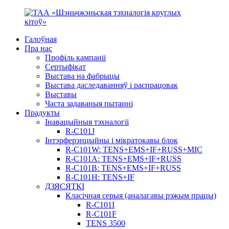
Галоўная
Пра нас
Профіль кампаніі
Сертыфікат
Выстава на фабрыцы
Выстава даследаванняў і распрацовак
Выставы
Часта задаваныя пытанні
Прадукты
Інавацыйныя тэхналогіі
R-C101J
Інтэрферэнцыйны і мікратокавы блок
R-C101W: TENS+EMS+IF+RUSS+MIC
R-C101A: TENS+EMS+IF+RUSS
R-C101B: TENS+EMS+IF+RUSS
R-C101H: TENS+IF
ДЗЯСЯТКІ
Класічная серыя (аналагавы рэжым працы)
R-C101I
R-C101F
TENS 3500