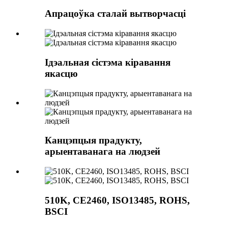
Апрацоўка сталай вытворчасці
Ідэальная сістэма кіравання
якасцю
Канцэпцыя прадукту,
арыентаванага на людзей
510K, CE2460, ISO13485, ROHS,
BSCI