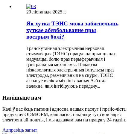
29 лістапада 2025 г.
Як хутка ТЭНС можа забяспечыць
хуткае абязбольванне пры
вострым болі?
Транскутанная электрычная нервовая
стымуляцыя (ТЭНС) працуе па прынцыпах
мадуляцыі болю праз перыферычныя і
цэнтральныя механізмы. Падаючы
нізкавольтныя электрычныя імпульсы праз
электроды, размешчаныя на скуры, ТЭНС
актывуе вялікія міэлінізаваныя А-бэта-
валакна, якія інгібіруюць перадачу...
Напішыце нам
Калі ў вас ёсць пытанні адносна нашых паслуг і прайс-ліста
прадуктаў ODM/OEM, калі ласка, пакіньце тут свой адрас
электроннай пошты, і мы адкажам вам на працягу 24 гадзін.
Адправіць запыт