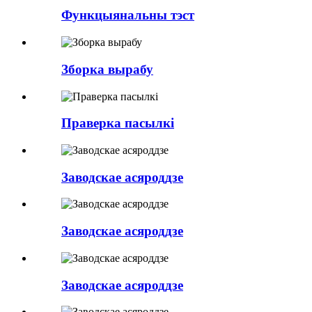
Функцыянальны тэст
Зборка вырабу
Праверка пасылкі
Заводскае асяроддзе
Заводскае асяроддзе
Заводскае асяроддзе