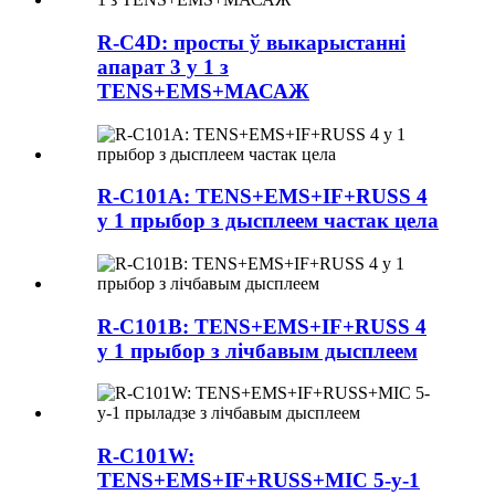
R-C4D: просты ў выкарыстанні
апарат 3 у 1 з
TENS+EMS+МАСАЖ
R-C101A: TENS+EMS+IF+RUSS 4
у 1 прыбор з дысплеем частак цела
R-C101B: TENS+EMS+IF+RUSS 4
у 1 прыбор з лічбавым дысплеем
R-C101W:
TENS+EMS+IF+RUSS+MIC 5-у-1