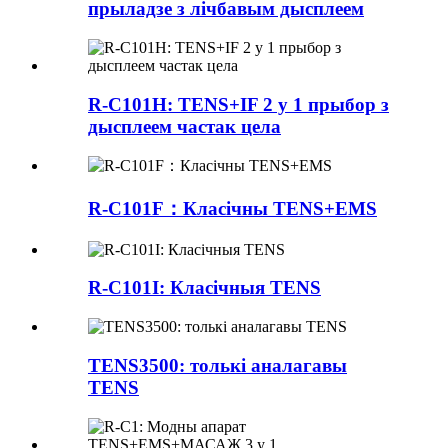
прыладзе з лічбавым дысплеем
R-C101H: TENS+IF 2 у 1 прыбор з
дысплеем частак цела
R-C101F：Класічны TENS+EMS
R-C101I: Класічныя TENS
TENS3500: толькі аналагавы
TENS