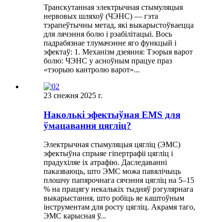
Транскутанная электрычная стымуляцыя
нервовых шляхоў (ЧЭНС) — гэта
тэрапеўтычны метад, які выкарыстоўваецца
для лячэння болю і рэабілітацыі. Вось
падрабязнае тлумачэнне яго функцый і
эфектаў: ​​1. Механізм дзеяння: Тэорыя варот
болю: ЧЭНС у асноўным працуе праз
«тэорыю кантролю варот»...
23 снежня 2025 г.
Наколькі эфектыўная EMS для
ўмацавання цягліц?
Электрычная стымуляцыя цягліц (ЭМС)
эфектыўна спрыяе гіпертрафіі цягліц і
прадухіляе іх атрафію. Даследаванні
паказваюць, што ЭМС можа павялічыць
плошчу папярочнага сячэння цягліц на 5–15
% на працягу некалькіх тыдняў рэгулярнага
выкарыстання, што робіць яе каштоўным
інструментам для росту цягліц. Акрамя таго,
ЭМС карысная ў...