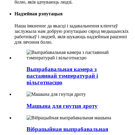
болю, якія адчуваюць людзі.
Надзейная рэпутацыя
Наша імкненне да якасці і задавальнення кліентаў
заслужыла нам добрую рэпутацыю сярод медыцынскіх
работнікаў і людзей, якія шукаюць надзейныя рашэнні
для лячэння болю.
Выпрабавальная камера з
пастаяннай тэмпературай і
вільготнасцю
Машына для гнутця дроту
Вібрацыйная выпрабавальная