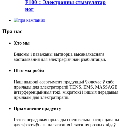
F100：Электронны стымулятар
ног
Пра нас
Хто мы
Вядомы і паважаны вытворца высакаякаснага
абсталявання для электрафізічнай рэабілітацыі.
Што мы робім
Наш шырокі асартымент прадукцыі ўключае ў сябе
прылады для электратэрапіі TENS, EMS, MASSAGE,
інтэрферэнцыйныя токі, мікратокі і іншыя перадавыя
прылады для электратэрапіі.
Прымяненне прадукту
Гэтыя перадавыя прылады спецыяльна распрацаваны
для эфектыўнага палягчэння і лячэння розных відаў