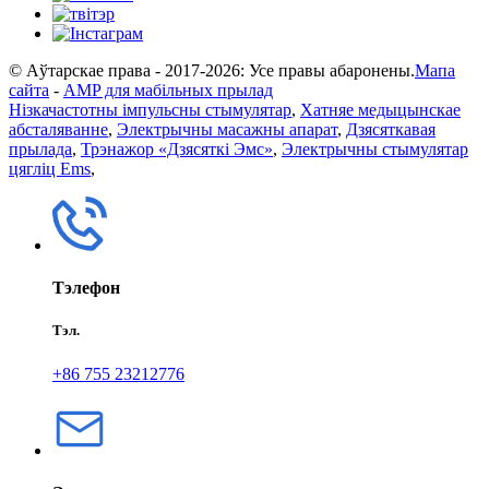
© Аўтарскае права - 2017-2026: Усе правы абаронены.
Мапа
сайта
-
AMP для мабільных прылад
Нізкачастотны імпульсны стымулятар
,
Хатняе медыцынскае
абсталяванне
,
Электрычны масажны апарат
,
Дзясяткавая
прылада
,
Трэнажор «Дзясяткі Эмс»
,
Электрычны стымулятар
цягліц Ems
,
Тэлефон
Тэл.
+86 755 23212776