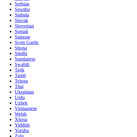
Serbian
Sesotho
Sinhala
Slovak
Slovenian
Somali
Samoan
Scots Gaelic
Shona
Sindhi
Sundanese
Swahili
Tajik
Tamil
Telugu
Thai
Ukrainian
Urdu
Uzbek
Vietnamese
Welsh
Xhosa
Yiddish
Yoruba
Zulu