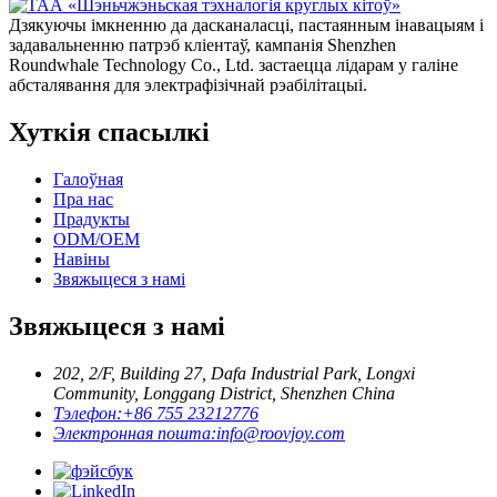
Дзякуючы імкненню да дасканаласці, пастаянным інавацыям і
задавальненню патрэб кліентаў, кампанія Shenzhen
Roundwhale Technology Co., Ltd. застаецца лідарам у галіне
абсталявання для электрафізічнай рэабілітацыі.
Хуткія спасылкі
Галоўная
Пра нас
Прадукты
ODM/OEM
Навіны
Звяжыцеся з намі
Звяжыцеся з намі
202, 2/F, Building 27, Dafa Industrial Park, Longxi
Community, Longgang District, Shenzhen China
Тэлефон:
+86 755 23212776
Электронная пошта:
info@roovjoy.com