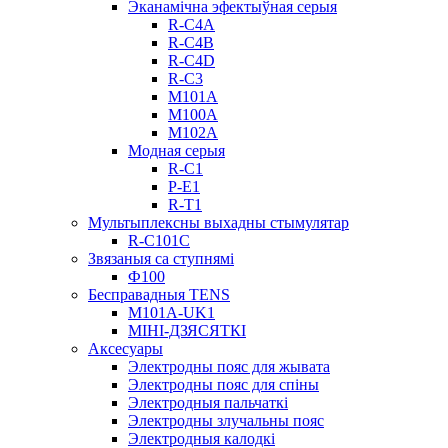
Эканамічна эфектыўная серыя
R-C4A
R-C4B
R-C4D
R-C3
М101А
М100А
М102А
Модная серыя
R-C1
Р-Е1
R-T1
Мультыплексны выхадны стымулятар
R-C101C
Звязаныя са ступнямі
Ф100
Бесправадныя TENS
M101A-UK1
МІНІ-ДЗЯСЯТКІ
Аксесуары
Электродны пояс для жывата
Электродны пояс для спіны
Электродныя пальчаткі
Электродны злучальны пояс
Электродныя калодкі