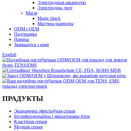
Электродныя шкарпэткі
Электродны дрот
Магія
Magic-black
Магічна-чырвоны
ODM і OEM
Падтрымка
Навіны
Звяжыцеся з намі
English
ПРАДУКТЫ
Эканамічна эфектыўная серыя
Інтэрферэнцыйны і мікратокавы блок
Класічная серыя
Модная серыя