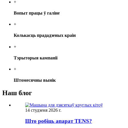
+
Вопыт працы ў галіне
+
Колькасць прададзеных краін
+
Тэрыторыя кампаніі
+
Штомесячны вынік
Наш блог
14 студзеня 2026 г.
Што робіць апарат TENS?