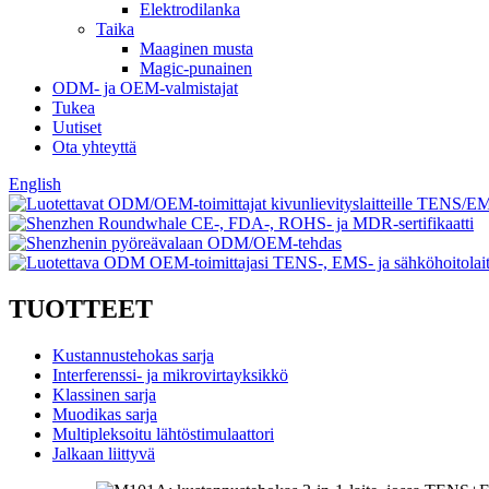
Elektrodilanka
Taika
Maaginen musta
Magic-punainen
ODM- ja OEM-valmistajat
Tukea
Uutiset
Ota yhteyttä
English
TUOTTEET
Kustannustehokas sarja
Interferenssi- ja mikrovirtayksikkö
Klassinen sarja
Muodikas sarja
Multipleksoitu lähtöstimulaattori
Jalkaan liittyvä