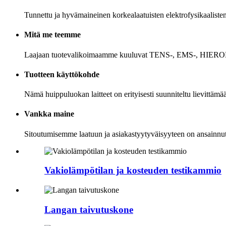
Tunnettu ja hyvämaineinen korkealaatuisten elektrofysikaalisten
Mitä me teemme
Laajaan tuotevalikoimaamme kuuluvat TENS-, EMS-, HIERONTA-, 
Tuotteen käyttökohde
Nämä huippuluokan laitteet on erityisesti suunniteltu lievittämään 
Vankka maine
Sitoutumisemme laatuun ja asiakastyytyväisyyteen on ansainnut 
Vakiolämpötilan ja kosteuden testikammio
Langan taivutuskone