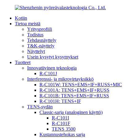
Kotiin
Tietoa meistä
Yritysprofiili
Todistus
Tehdasnäyttely
T&K-näyttely
Näyttelyt
Usein kysytyt kysymykset
Tuotteet
Innovatiivinen teknologia
R-C101J
Interferenssi- ja mikrovirtayksikkö
R-C101W: TENS+EMS+IF+RUSS+MIC
R-C101A: TENS+EMS+IF+RUSS
R-C101B: TENS+EMS+IF+RUSS
R-C101H: TENS+IF
TENS-sydän
Classic-sarja (analoginen käyttö)
R-C101I
R-C101F
TENS 3500
Kustannustehokas sarja