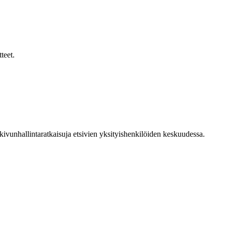
teet.
ivunhallintaratkaisuja etsivien yksityishenkilöiden keskuudessa.