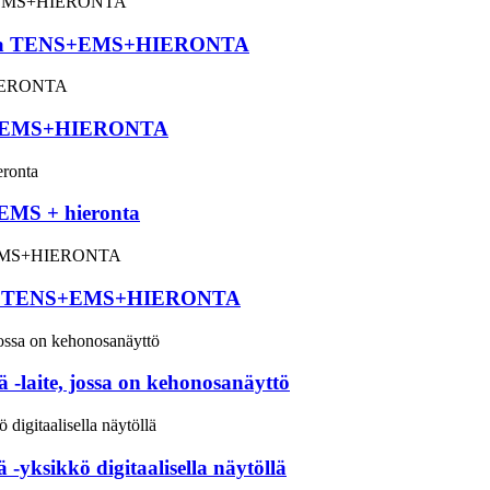
 jossa TENS+EMS+HIERONTA
TENS+EMS+HIERONTA
 EMS + hieronta
 jossa TENS+EMS+HIERONTA
aite, jossa on kehonosanäyttö
sikkö digitaalisella näytöllä