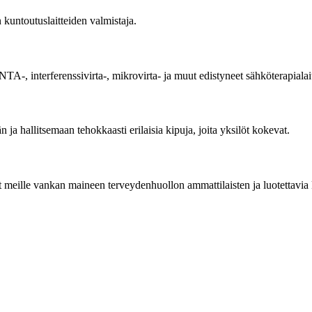
 kuntoutuslaitteiden valmistaja.
interferenssivirta-, mikrovirta- ja muut edistyneet sähköterapialait
ja hallitsemaan tehokkaasti erilaisia ​​kipuja, joita yksilöt kokevat.
meille vankan maineen terveydenhuollon ammattilaisten ja luotettavia k