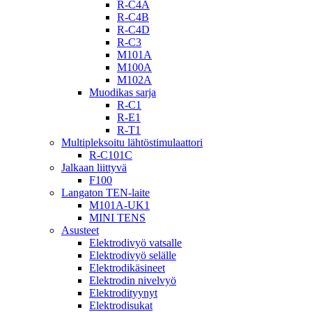
R-C4A
R-C4B
R-C4D
R-C3
M101A
M100A
M102A
Muodikas sarja
R-C1
R-E1
R-T1
Multipleksoitu lähtöstimulaattori
R-C101C
Jalkaan liittyvä
F100
Langaton TEN-laite
M101A-UK1
MINI TENS
Asusteet
Elektrodivyö vatsalle
Elektrodivyö selälle
Elektrodikäsineet
Elektrodin nivelvyö
Elektrodityynyt
Elektrodisukat