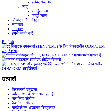
इलेक्ट्रोड तार
जादू
जादुई-काला
जादुई-लाल
ओडीएम और ओईएम
सहायता
समाचार
हमसे संपर्क करें
English
उत्पादों
किफायती श्रृंखला
व्यतिकरण एवं सूक्ष्म धारा इकाई
क्लासिक सीरीज़
फैशनेबल सीरीज़
मल्टीप्लेक्स आउटपुट स्टिमुलेटर