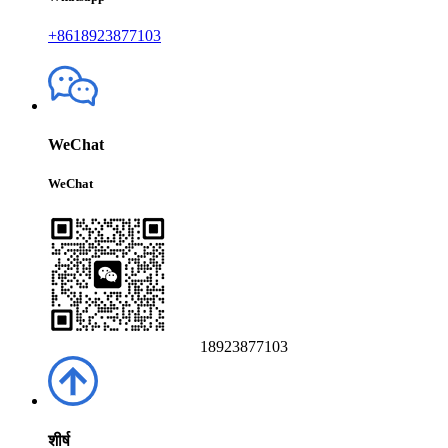
+8618923877103
WeChat
WeChat
18923877103
शीर्ष