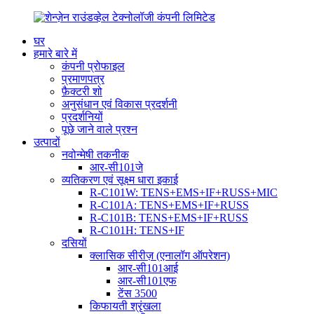
घर
हमारे बारे में
कंपनी प्रोफाइल
प्रमाणपत्र
फ़ैक्टरी शो
अनुसंधान एवं विकास प्रदर्शनी
प्रदर्शनियों
पूछे जाने वाले प्रश्न
उत्पादों
नवोन्मेषी तकनीक
आर-सी101जे
व्यतिकरण एवं सूक्ष्म धारा इकाई
R-C101W: TENS+EMS+IF+RUSS+MIC
R-C101A: TENS+EMS+IF+RUSS
R-C101B: TENS+EMS+IF+RUSS
R-C101H: TENS+IF
दसियों
क्लासिक सीरीज़ (एनालॉग ऑपरेशन)
आर-सी101आई
आर-सी101एफ
टेंस 3500
किफायती श्रृंखला