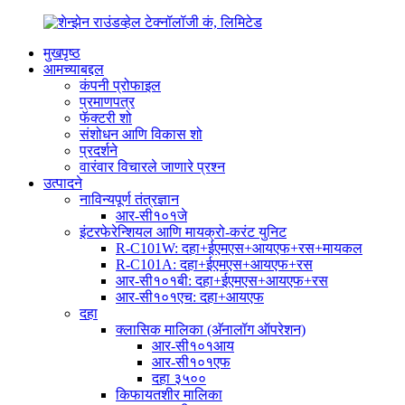
मुखपृष्ठ
आमच्याबद्दल
कंपनी प्रोफाइल
प्रमाणपत्र
फॅक्टरी शो
संशोधन आणि विकास शो
प्रदर्शने
वारंवार विचारले जाणारे प्रश्न
उत्पादने
नाविन्यपूर्ण तंत्रज्ञान
आर-सी१०१जे
इंटरफेरेन्शियल आणि मायक्रो-करंट युनिट
R-C101W: दहा+ईएमएस+आयएफ+रस+मायकल
R-C101A: दहा+ईएमएस+आयएफ+रस
आर-सी१०१बी: दहा+ईएमएस+आयएफ+रस
आर-सी१०१एच: दहा+आयएफ
दहा
क्लासिक मालिका (अ‍ॅनालॉग ऑपरेशन)
आर-सी१०१आय
आर-सी१०१एफ
दहा ३५००
किफायतशीर मालिका