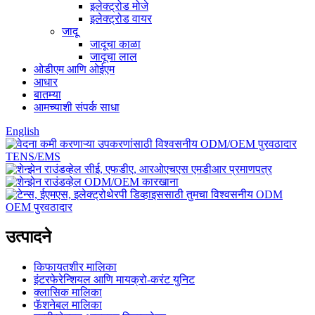
इलेक्ट्रोड मोजे
इलेक्ट्रोड वायर
जादू
जादूचा काळा
जादूचा लाल
ओडीएम आणि ओईएम
आधार
बातम्या
आमच्याशी संपर्क साधा
English
उत्पादने
किफायतशीर मालिका
इंटरफेरेन्शियल आणि मायक्रो-करंट युनिट
क्लासिक मालिका
फॅशनेबल मालिका