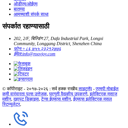
ओडीएम/ओईएम
बातम्या
आमच्याशी संपर्क साधा
संपर्कात रहाण्यासाठी
202, 2/F, बिल्डिंग 27, Dafa Industrial Park, Longxi
Community, Longgang District, Shenzhen China
फोन:
+८६ ७५५ २३२१२७७६
ईमेल:
info@roovjoy.com
© कॉपीराइट - २०१७-२०२६ : सर्व हक्क राखीव.
साइटमॅप
-
एएमपी मोबाईल
कमी वारंवारता पल्स उत्तेजक
,
घरगुती वैद्यकीय उपकरणे
,
इलेक्ट्रिक मसाज
मशीन
,
दहापट डिव्हाइस
,
टेन्स ईएमएस मशीन
,
ईएमएस इलेक्ट्रिक मसल
स्टिम्युलेटर
,