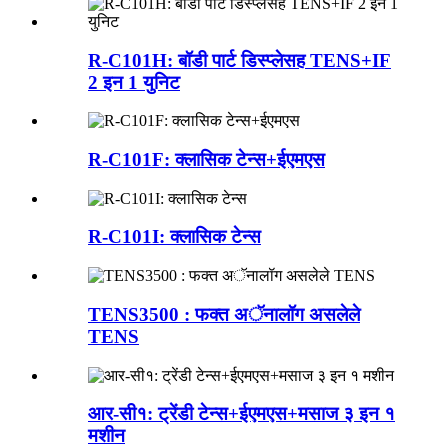
R-C101H: बॉडी पार्ट डिस्प्लेसह TENS+IF
2 इन 1 युनिट
R-C101F: क्लासिक टेन्स+ईएमएस
R-C101I: क्लासिक टेन्स
TENS3500 : फक्त अॅनालॉग असलेले
TENS
आर-सी१: ट्रेंडी टेन्स+ईएमएस+मसाज ३ इन १
मशीन