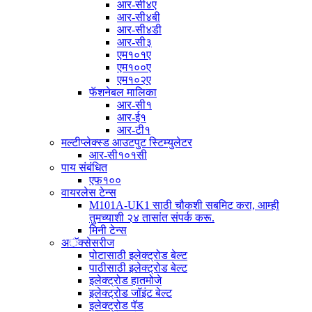
आर-सी४ए
आर-सी४बी
आर-सी४डी
आर-सी३
एम१०१ए
एम१००ए
एम१०२ए
फॅशनेबल मालिका
आर-सी१
आर-ई१
आर-टी१
मल्टीप्लेक्स्ड आउटपुट स्टिम्युलेटर
आर-सी१०१सी
पाय संबंधित
एफ१००
वायरलेस टेन्स
M101A-UK1 साठी चौकशी सबमिट करा, आम्ही
तुमच्याशी २४ तासांत संपर्क करू.
मिनी टेन्स
अॅक्सेसरीज
पोटासाठी इलेक्ट्रोड बेल्ट
पाठीसाठी इलेक्ट्रोड बेल्ट
इलेक्ट्रोड हातमोजे
इलेक्ट्रोड जॉइंट बेल्ट
इलेक्ट्रोड पॅड