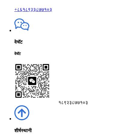
+८६१८९२३८७७१०३
वेचॅट
वेचॅट
१८९२३८७७१०३
शीर्षस्थानी