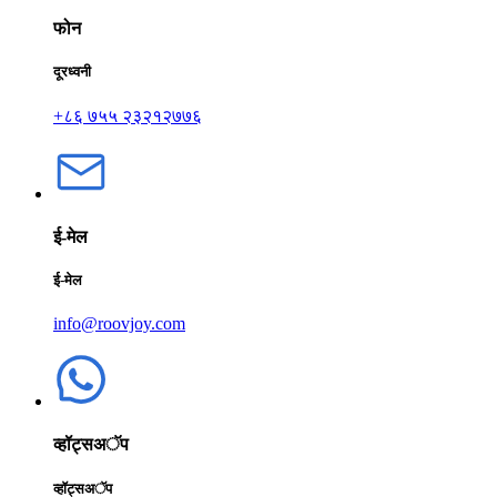
फोन
दूरध्वनी
+८६ ७५५ २३२१२७७६
ई-मेल
ई-मेल
info@roovjoy.com
व्हॉट्सअॅप
व्हॉट्सअॅप