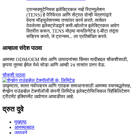
ट्रान्सक्युटेनियस इलेक्ट्रिकल नर्व्ह स्टिम्युलेशन
(TENS) हे पेरिफेरल आणि सेंट्रल दोन्ही यंत्रणांद्वारे
वेदना मॉड्युलेशनच्या तत्त्वांवर कार्य करते. त्वचेवर
ठेवलेल्या इलेक्ट्रोडद्वारे कमी-व्होल्टेज इलेक्ट्रिकल आवेग
वितरीत करून, TENS मोठ्या मायलिनेटेड ए-बीटा तंतूंना
सक्रिय करते, जे ट्रान्सम... ला प्रतिबंधित करते.
आम्हाला संदेश पाठवा
आमच्या ODM/OEM सेवा आणि उत्पादनांच्या किंमत यादीबद्दल चौकशीसाठी,
कृपया तुमचा ईमेल येथे सोडा आणि आम्ही २४ तासांत उत्तर देऊ.
चौकशी पाठवा
उत्कृष्टता, सतत नवोपक्रम आणि ग्राहक समाधानासाठी आमच्या वचनबद्धतेसह,
शेन्झेन राउंडव्हेल टेक्नॉलॉजी कंपनी लिमिटेड इलेक्ट्रोफिजिकल रिहॅबिलिटेशन
ट्रीटमेंट इक्विपमेंट उद्योगात आघाडीवर आहे.
द्रुत दुवे
मुखपृष्ठ
आमच्याबद्दल
उत्पादने