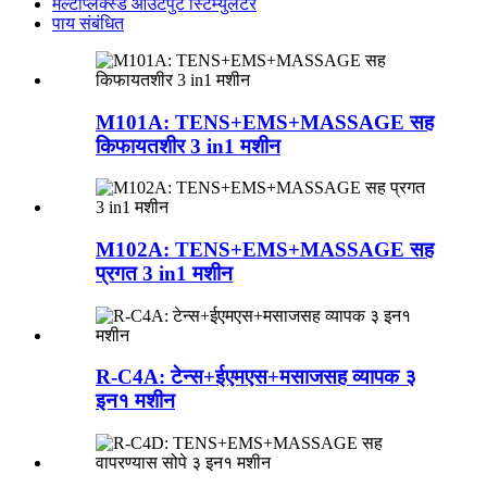
मल्टीप्लेक्स्ड आउटपुट स्टिम्युलेटर
पाय संबंधित
M101A: TENS+EMS+MASSAGE सह
किफायतशीर 3 in1 मशीन
M102A: TENS+EMS+MASSAGE सह
प्रगत 3 in1 मशीन
R-C4A: टेन्स+ईएमएस+मसाजसह व्यापक ३
इन१ मशीन