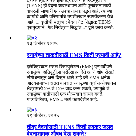
ट्रान्सक्युटेनियस इलेक्ट्रिकल नर्व्ह स्टिम्युलेशन
(TENS) ही वेदना व्यवस्थापन आणि पुनर्वसनासाठी
वापरली जाणारी एक उपचारात्मक पद्धत आहे. त्याच्या
कार्यांचे आणि परिणामांचे तपशीलवार स्पष्टीकरण येथे
आहे: 1. कृतीची यंत्रणा: वेदना गेट सिद्धांत: TENS
प्रामुख्याने "गेट नियंत्रण सिद्धांत̶..." द्वारे कार्य करते.
२३ डिसेंबर २०२५
स्नायूंच्या ताकदीसाठी EMS किती प्रभावी आहे?
इलेक्ट्रिकल मसल स्टिम्युलेशन (EMS) प्रभावीपणे
स्नायूंच्या अतिवृद्धीला प्रोत्साहन देते आणि शोष रोखते.
संशोधनातून असे दिसून आले आहे की EMS अनेक
आठवड्यांच्या सतत वापरात स्नायूंच्या क्रॉस-सेक्शनल
क्षेत्रामध्ये 5% ते 15% वाढ करू शकते, ज्यामुळे ते
स्नायूंच्या वाढीसाठी एक मौल्यवान साधन बनते.
याव्यतिरिक्त, EMS... मध्ये फायदेशीर आहे.
२९ नोव्हेंबर, २०२५
तीव्र वेदनांसाठी TENS किती लवकर जलद
वेदनाशामक औषध देऊ शकते?